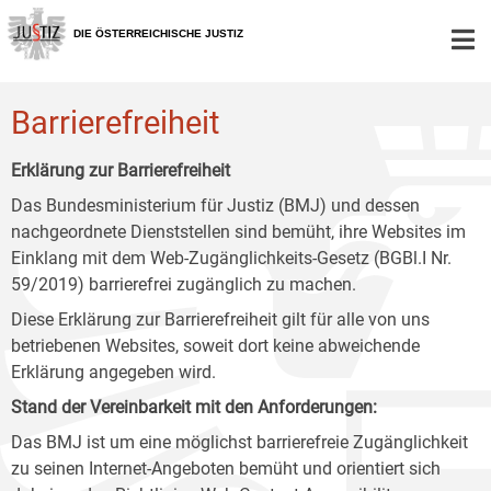
Zur
Zum
Zum
Hauptnavigation
Inhalt
Untermenü
DIE ÖSTERREICHISCHE JUSTIZ
[1]
[2]
[3]
Barrierefreiheit
Erklärung zur Barrierefreiheit
Das Bundesministerium für Justiz (BMJ) und dessen
nachgeordnete Dienststellen sind bemüht, ihre Websites im
Einklang mit dem Web-Zugänglichkeits-Gesetz (BGBl.I Nr.
59/2019) barrierefrei zugänglich zu machen.
Diese Erklärung zur Barrierefreiheit gilt für alle von uns
betriebenen Websites, soweit dort keine abweichende
Erklärung angegeben wird.
Stand der Vereinbarkeit mit den Anforderungen:
Das BMJ ist um eine möglichst barrierefreie Zugänglichkeit
zu seinen Internet-Angeboten bemüht und orientiert sich