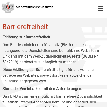
Zur
Zum
Zum
Hauptnavigation
Inhalt
Untermenü
DIE ÖSTERREICHISCHE JUSTIZ
[1]
[2]
[3]
Barrierefreiheit
Erklärung zur Barrierefreiheit
Das Bundesministerium für Justiz (BMJ) und dessen
nachgeordnete Dienststellen sind bemüht, ihre Websites im
Einklang mit dem Web-Zugänglichkeits-Gesetz (BGBl.I Nr.
59/2019) barrierefrei zugänglich zu machen.
Diese Erklärung zur Barrierefreiheit gilt für alle von uns
betriebenen Websites, soweit dort keine abweichende
Erklärung angegeben wird.
Stand der Vereinbarkeit mit den Anforderungen:
Das BMJ ist um eine möglichst barrierefreie Zugänglichkeit
zu seinen Internet-Angeboten bemüht und orientiert sich