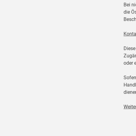
Bei n
die Ö
Besch
Konta
Diese
Zugän
oder 
Sofer
Handl
diene
Weite