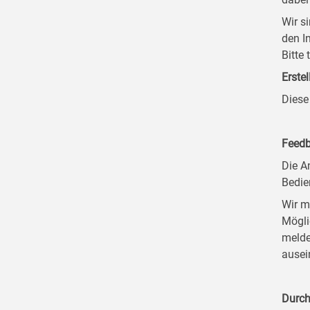
Wir s
den I
Bitte
Erstel
Diese
Feedb
Die A
Bedie
Wir m
Mögli
melde
ausei
Durch