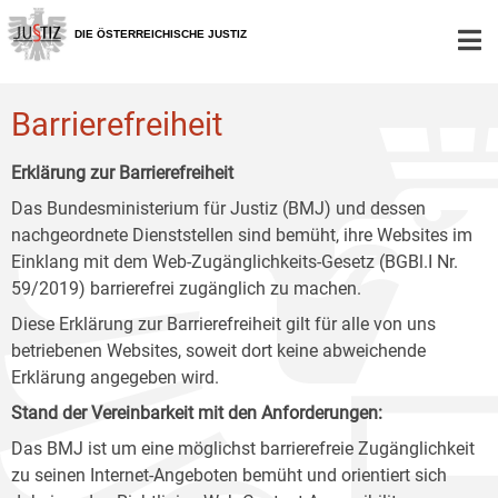
Zur
Zum
Zum
Hauptnavigation
Inhalt
Untermenü
DIE ÖSTERREICHISCHE JUSTIZ
[1]
[2]
[3]
Barrierefreiheit
Erklärung zur Barrierefreiheit
Das Bundesministerium für Justiz (BMJ) und dessen
nachgeordnete Dienststellen sind bemüht, ihre Websites im
Einklang mit dem Web-Zugänglichkeits-Gesetz (BGBl.I Nr.
59/2019) barrierefrei zugänglich zu machen.
Diese Erklärung zur Barrierefreiheit gilt für alle von uns
betriebenen Websites, soweit dort keine abweichende
Erklärung angegeben wird.
Stand der Vereinbarkeit mit den Anforderungen:
Das BMJ ist um eine möglichst barrierefreie Zugänglichkeit
zu seinen Internet-Angeboten bemüht und orientiert sich