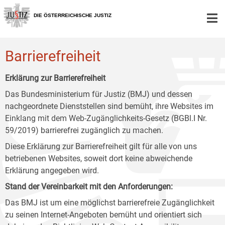
Zur
Zum
Zum
Hauptnavigation
Inhalt
Untermenü
DIE ÖSTERREICHISCHE JUSTIZ
[1]
[2]
[3]
Barrierefreiheit
Erklärung zur Barrierefreiheit
Das Bundesministerium für Justiz (BMJ) und dessen
nachgeordnete Dienststellen sind bemüht, ihre Websites im
Einklang mit dem Web-Zugänglichkeits-Gesetz (BGBl.I Nr.
59/2019) barrierefrei zugänglich zu machen.
Diese Erklärung zur Barrierefreiheit gilt für alle von uns
betriebenen Websites, soweit dort keine abweichende
Erklärung angegeben wird.
Stand der Vereinbarkeit mit den Anforderungen:
Das BMJ ist um eine möglichst barrierefreie Zugänglichkeit
zu seinen Internet-Angeboten bemüht und orientiert sich