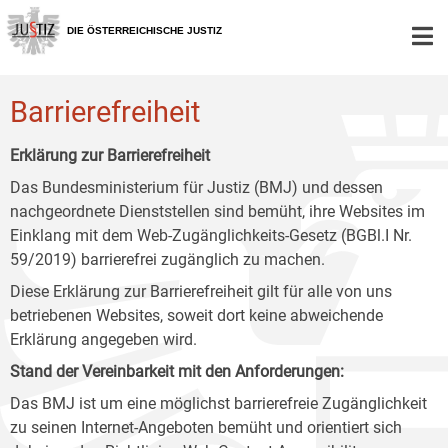
Zur
Zum
Zum
Hauptnavigation
Inhalt
Untermenü
DIE ÖSTERREICHISCHE JUSTIZ
[1]
[2]
[3]
Barrierefreiheit
Erklärung zur Barrierefreiheit
Das Bundesministerium für Justiz (BMJ) und dessen
nachgeordnete Dienststellen sind bemüht, ihre Websites im
Einklang mit dem Web-Zugänglichkeits-Gesetz (BGBl.I Nr.
59/2019) barrierefrei zugänglich zu machen.
Diese Erklärung zur Barrierefreiheit gilt für alle von uns
betriebenen Websites, soweit dort keine abweichende
Erklärung angegeben wird.
Stand der Vereinbarkeit mit den Anforderungen:
Das BMJ ist um eine möglichst barrierefreie Zugänglichkeit
zu seinen Internet-Angeboten bemüht und orientiert sich