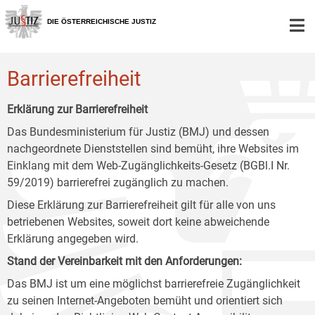
Zur
Zum
Zum
Hauptnavigation
Inhalt
Untermenü
DIE ÖSTERREICHISCHE JUSTIZ
[1]
[2]
[3]
Barrierefreiheit
Erklärung zur Barrierefreiheit
Das Bundesministerium für Justiz (BMJ) und dessen
nachgeordnete Dienststellen sind bemüht, ihre Websites im
Einklang mit dem Web-Zugänglichkeits-Gesetz (BGBl.I Nr.
59/2019) barrierefrei zugänglich zu machen.
Diese Erklärung zur Barrierefreiheit gilt für alle von uns
betriebenen Websites, soweit dort keine abweichende
Erklärung angegeben wird.
Stand der Vereinbarkeit mit den Anforderungen:
Das BMJ ist um eine möglichst barrierefreie Zugänglichkeit
zu seinen Internet-Angeboten bemüht und orientiert sich