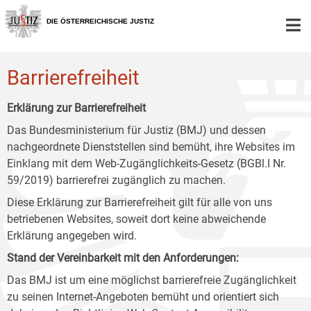
Zur
Zum
Zum
Hauptnavigation
Inhalt
Untermenü
DIE ÖSTERREICHISCHE JUSTIZ
[1]
[2]
[3]
Barrierefreiheit
Erklärung zur Barrierefreiheit
Das Bundesministerium für Justiz (BMJ) und dessen
nachgeordnete Dienststellen sind bemüht, ihre Websites im
Einklang mit dem Web-Zugänglichkeits-Gesetz (BGBl.I Nr.
59/2019) barrierefrei zugänglich zu machen.
Diese Erklärung zur Barrierefreiheit gilt für alle von uns
betriebenen Websites, soweit dort keine abweichende
Erklärung angegeben wird.
Stand der Vereinbarkeit mit den Anforderungen:
Das BMJ ist um eine möglichst barrierefreie Zugänglichkeit
zu seinen Internet-Angeboten bemüht und orientiert sich