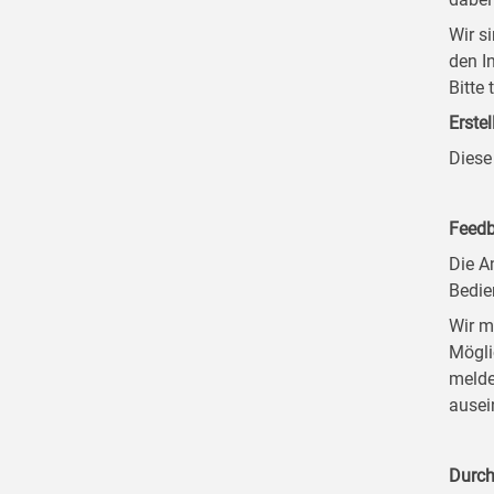
Wir s
den I
Bitte
Erstel
Diese
Feedb
Die A
Bedie
Wir m
Mögli
melde
ausei
Durch