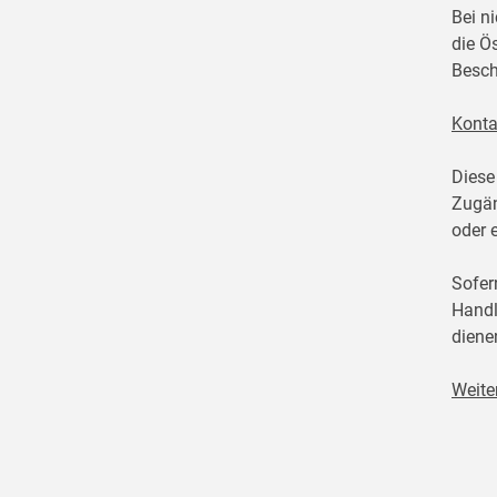
Bei n
die Ö
Besch
Konta
Diese
Zugän
oder 
Sofer
Handl
diene
Weite