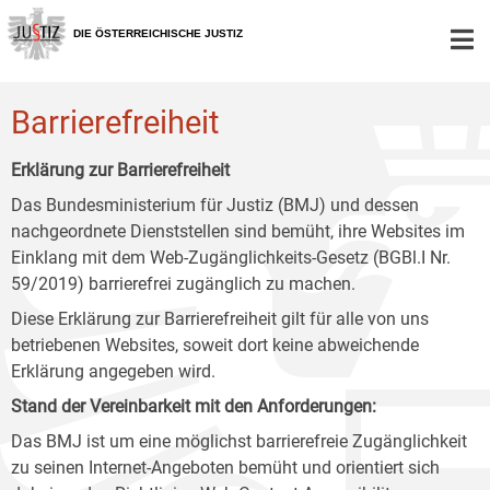
Zur
Zum
Zum
Hauptnavigation
Inhalt
Untermenü
DIE ÖSTERREICHISCHE JUSTIZ
[1]
[2]
[3]
Barrierefreiheit
Erklärung zur Barrierefreiheit
Das Bundesministerium für Justiz (BMJ) und dessen
nachgeordnete Dienststellen sind bemüht, ihre Websites im
Einklang mit dem Web-Zugänglichkeits-Gesetz (BGBl.I Nr.
59/2019) barrierefrei zugänglich zu machen.
Diese Erklärung zur Barrierefreiheit gilt für alle von uns
betriebenen Websites, soweit dort keine abweichende
Erklärung angegeben wird.
Stand der Vereinbarkeit mit den Anforderungen:
Das BMJ ist um eine möglichst barrierefreie Zugänglichkeit
zu seinen Internet-Angeboten bemüht und orientiert sich