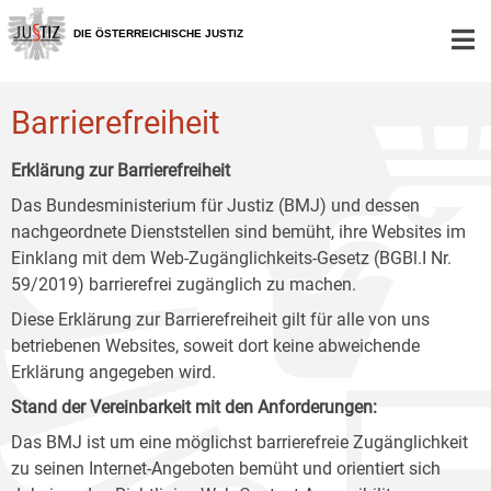
Zur
Zum
Zum
Hauptnavigation
Inhalt
Untermenü
DIE ÖSTERREICHISCHE JUSTIZ
[1]
[2]
[3]
Barrierefreiheit
Erklärung zur Barrierefreiheit
Das Bundesministerium für Justiz (BMJ) und dessen
nachgeordnete Dienststellen sind bemüht, ihre Websites im
Einklang mit dem Web-Zugänglichkeits-Gesetz (BGBl.I Nr.
59/2019) barrierefrei zugänglich zu machen.
Diese Erklärung zur Barrierefreiheit gilt für alle von uns
betriebenen Websites, soweit dort keine abweichende
Erklärung angegeben wird.
Stand der Vereinbarkeit mit den Anforderungen:
Das BMJ ist um eine möglichst barrierefreie Zugänglichkeit
zu seinen Internet-Angeboten bemüht und orientiert sich