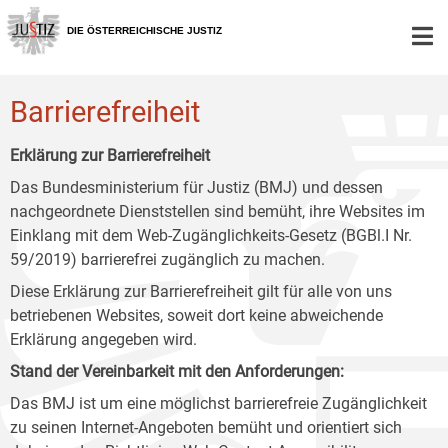
Zur
Zum
Zum
Hauptnavigation
Inhalt
Untermenü
DIE ÖSTERREICHISCHE JUSTIZ
[1]
[2]
[3]
Barrierefreiheit
Erklärung zur Barrierefreiheit
Das Bundesministerium für Justiz (BMJ) und dessen
nachgeordnete Dienststellen sind bemüht, ihre Websites im
Einklang mit dem Web-Zugänglichkeits-Gesetz (BGBl.I Nr.
59/2019) barrierefrei zugänglich zu machen.
Diese Erklärung zur Barrierefreiheit gilt für alle von uns
betriebenen Websites, soweit dort keine abweichende
Erklärung angegeben wird.
Stand der Vereinbarkeit mit den Anforderungen:
Das BMJ ist um eine möglichst barrierefreie Zugänglichkeit
zu seinen Internet-Angeboten bemüht und orientiert sich