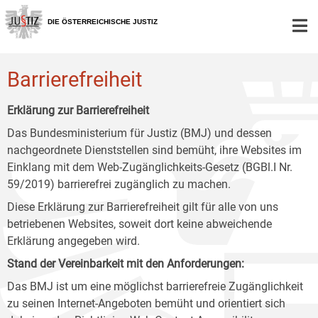
Zur
Zum
Zum
Hauptnavigation
Inhalt
Untermenü
DIE ÖSTERREICHISCHE JUSTIZ
[1]
[2]
[3]
Barrierefreiheit
Erklärung zur Barrierefreiheit
Das Bundesministerium für Justiz (BMJ) und dessen
nachgeordnete Dienststellen sind bemüht, ihre Websites im
Einklang mit dem Web-Zugänglichkeits-Gesetz (BGBl.I Nr.
59/2019) barrierefrei zugänglich zu machen.
Diese Erklärung zur Barrierefreiheit gilt für alle von uns
betriebenen Websites, soweit dort keine abweichende
Erklärung angegeben wird.
Stand der Vereinbarkeit mit den Anforderungen:
Das BMJ ist um eine möglichst barrierefreie Zugänglichkeit
zu seinen Internet-Angeboten bemüht und orientiert sich