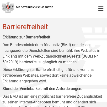
Zur
Zum
Zum
Hauptnavigation
Inhalt
Untermenü
DIE ÖSTERREICHISCHE JUSTIZ
[1]
[2]
[3]
Barrierefreiheit
Erklärung zur Barrierefreiheit
Das Bundesministerium für Justiz (BMJ) und dessen
nachgeordnete Dienststellen sind bemüht, ihre Websites im
Einklang mit dem Web-Zugänglichkeits-Gesetz (BGBl.I Nr.
59/2019) barrierefrei zugänglich zu machen.
Diese Erklärung zur Barrierefreiheit gilt für alle von uns
betriebenen Websites, soweit dort keine abweichende
Erklärung angegeben wird.
Stand der Vereinbarkeit mit den Anforderungen:
Das BMJ ist um eine möglichst barrierefreie Zugänglichkeit
zu seinen Internet-Angeboten bemüht und orientiert sich