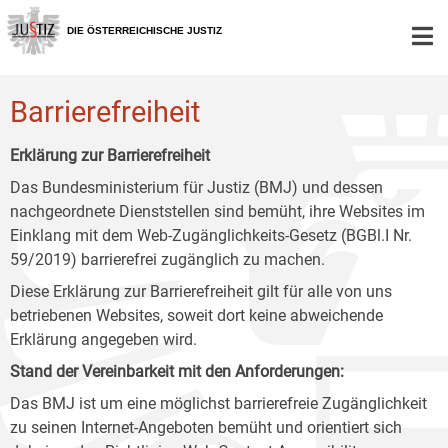
Zur
Zum
Zum
Hauptnavigation
Inhalt
Untermenü
DIE ÖSTERREICHISCHE JUSTIZ
[1]
[2]
[3]
Barrierefreiheit
Erklärung zur Barrierefreiheit
Das Bundesministerium für Justiz (BMJ) und dessen
nachgeordnete Dienststellen sind bemüht, ihre Websites im
Einklang mit dem Web-Zugänglichkeits-Gesetz (BGBl.I Nr.
59/2019) barrierefrei zugänglich zu machen.
Diese Erklärung zur Barrierefreiheit gilt für alle von uns
betriebenen Websites, soweit dort keine abweichende
Erklärung angegeben wird.
Stand der Vereinbarkeit mit den Anforderungen:
Das BMJ ist um eine möglichst barrierefreie Zugänglichkeit
zu seinen Internet-Angeboten bemüht und orientiert sich