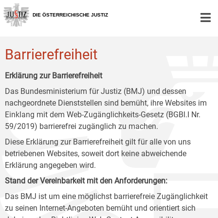
Zur
Zum
Zum
Hauptnavigation
Inhalt
Untermenü
DIE ÖSTERREICHISCHE JUSTIZ
[1]
[2]
[3]
Barrierefreiheit
Erklärung zur Barrierefreiheit
Das Bundesministerium für Justiz (BMJ) und dessen
nachgeordnete Dienststellen sind bemüht, ihre Websites im
Einklang mit dem Web-Zugänglichkeits-Gesetz (BGBl.I Nr.
59/2019) barrierefrei zugänglich zu machen.
Diese Erklärung zur Barrierefreiheit gilt für alle von uns
betriebenen Websites, soweit dort keine abweichende
Erklärung angegeben wird.
Stand der Vereinbarkeit mit den Anforderungen:
Das BMJ ist um eine möglichst barrierefreie Zugänglichkeit
zu seinen Internet-Angeboten bemüht und orientiert sich