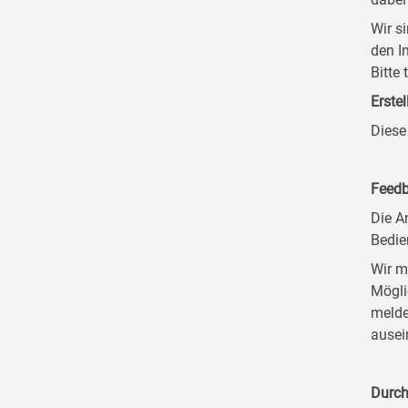
Wir s
den I
Bitte
Erstel
Diese
Feedb
Die A
Bedie
Wir m
Mögli
melde
ausei
Durch