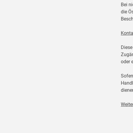
Bei n
die Ö
Besch
Konta
Diese
Zugän
oder 
Sofer
Handl
diene
Weite