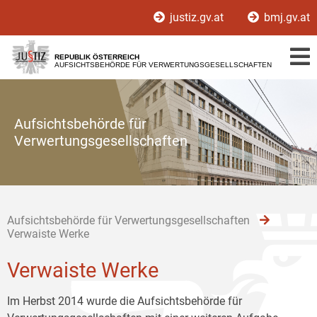
Zur
Zum
Zum
justiz.gv.at
bmj.gv.at
Hauptnavigation
Inhalt
Untermenü
[1]
[2]
[3]
REPUBLIK ÖSTERREICH
AUFSICHTSBEHÖRDE FÜR VERWERTUNGSGESELLSCHAFTEN
Aufsichtsbehörde für
Verwertungsgesellschaften
Aufsichtsbehörde für Verwertungsgesellschaften
Verwaiste Werke
Verwaiste Werke
Im Herbst 2014 wurde die Aufsichtsbehörde für