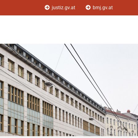
justiz.gv.at
bmj.gv.at