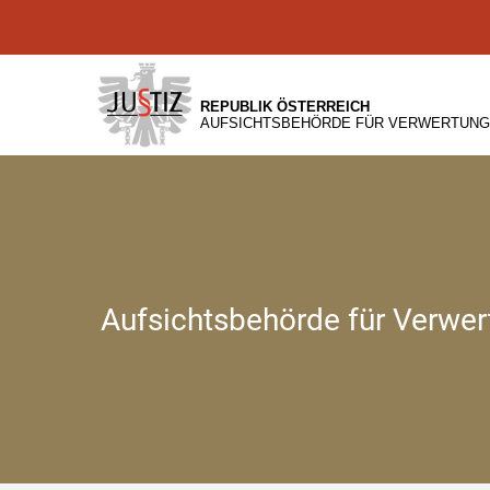
Zur
Zum
Hauptnavigation
Inhalt
[1]
[2]
REPUBLIK ÖSTERREICH
AUFSICHTSBEHÖRDE FÜR VERWERTUN
Aufsichtsbehörde für Verwer