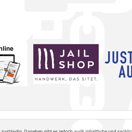
h zuständig. Daneben gibt es jedoch auch inhaltliche und sachli