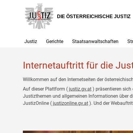
Zur
Zum
Hauptnavigation
Inhalt
[1]
[2]
DIE ÖSTERREICHISCHE JUSTIZ
Justiz
Gerichte
Staatsanwaltschaften
St
Internetauftritt für die Jus
Willkommen auf den Internetseiten der österreichisch
Auf dieser Plattform (
justiz.gv.at
) präsentieren sich
Justizthemen und allgemeinen Informationen über die J
JustizOnline (
justizonline.gv.at
). Und der Webauftrit