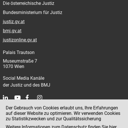
Die österreichische Justiz
Bundesministerium für Justiz
justiz.gv.at
bmj.gv.at
justizonline.gv.at
Palais Trautson
Museumstraße 7
1070 Wien
Social Media Kanäle
der Justiz und des BMJ
Der Gebrauch von Cookies erlaubt uns, Ihre Erfahrungen
Kontakt
auf dieser Website zu optimieren. Wir verwenden Cookies
zu Statistikzwecken und zur Qualitätssicherung
Impressum
Weitere Informationen zum Datenschutz finden Sie
hier
.