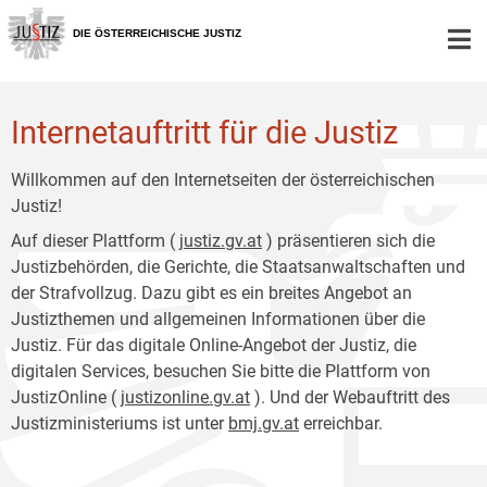
Zur
Zum
Hauptnavigation
Inhalt
DIE ÖSTERREICHISCHE JUSTIZ
[1]
[2]
Internetauftritt für die Justiz
Willkommen auf den Internetseiten der österreichischen
Justiz!
Auf dieser Plattform (
justiz.gv.at
) präsentieren sich die
Justizbehörden, die Gerichte, die Staatsanwaltschaften und
der Strafvollzug. Dazu gibt es ein breites Angebot an
Justizthemen und allgemeinen Informationen über die
Justiz. Für das digitale Online-Angebot der Justiz, die
digitalen Services, besuchen Sie bitte die Plattform von
JustizOnline (
justizonline.gv.at
). Und der Webauftritt des
Justizministeriums ist unter
bmj.gv.at
erreichbar.