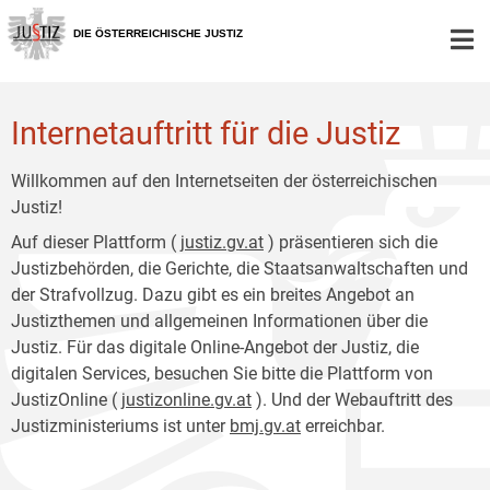
Zur
Zum
Hauptnavigation
Inhalt
DIE ÖSTERREICHISCHE JUSTIZ
[1]
[2]
Internetauftritt für die Justiz
Willkommen auf den Internetseiten der österreichischen
Justiz!
Auf dieser Plattform (
justiz.gv.at
) präsentieren sich die
Justizbehörden, die Gerichte, die Staatsanwaltschaften und
der Strafvollzug. Dazu gibt es ein breites Angebot an
Justizthemen und allgemeinen Informationen über die
Justiz. Für das digitale Online-Angebot der Justiz, die
digitalen Services, besuchen Sie bitte die Plattform von
JustizOnline (
justizonline.gv.at
). Und der Webauftritt des
Justizministeriums ist unter
bmj.gv.at
erreichbar.