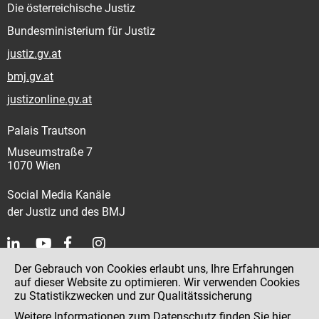
Die österreichische Justiz
Bundesministerium für Justiz
justiz.gv.at
bmj.gv.at
justizonline.gv.at
Palais Trautson
Museumstraße 7
1070 Wien
Social Media Kanäle
der Justiz und des BMJ
Der Gebrauch von Cookies erlaubt uns, Ihre Erfahrungen
Kontakt
auf dieser Website zu optimieren. Wir verwenden Cookies
zu Statistikzwecken und zur Qualitätssicherung
Impressum
Weitere Informationen zum Datenschutz finden Sie
hier
.