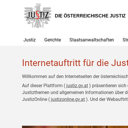
Zur
Zum
Hauptnavigation
Inhalt
[1]
[2]
DIE ÖSTERREICHISCHE JUSTIZ
Justiz
Gerichte
Staatsanwaltschaften
St
Internetauftritt für die Jus
Willkommen auf den Internetseiten der österreichisch
Auf dieser Plattform (
justiz.gv.at
) präsentieren sich
Justizthemen und allgemeinen Informationen über die J
JustizOnline (
justizonline.gv.at
). Und der Webauftrit