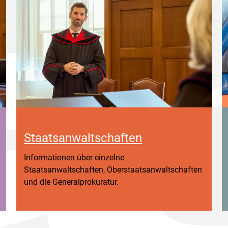
Staatsanwaltschaften
Informationen über einzelne
Staatsanwaltschaften, Oberstaatsanwaltschaften
und die Generalprokuratur.