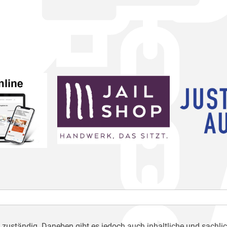
h zuständig. Daneben gibt es jedoch auch inhaltliche und sachli