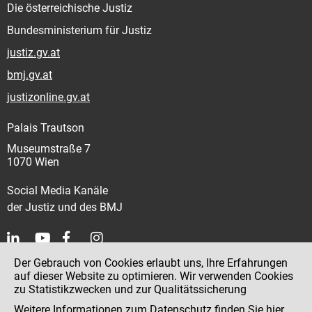
Die österreichische Justiz
Bundesministerium für Justiz
justiz.gv.at
bmj.gv.at
justizonline.gv.at
Palais Trautson
Museumstraße 7
1070 Wien
Social Media Kanäle
der Justiz und des BMJ
Der Gebrauch von Cookies erlaubt uns, Ihre Erfahrungen
Kontakt
auf dieser Website zu optimieren. Wir verwenden Cookies
zu Statistikzwecken und zur Qualitätssicherung
Impressum
Weitere Informationen zum Datenschutz finden Sie
hier
.