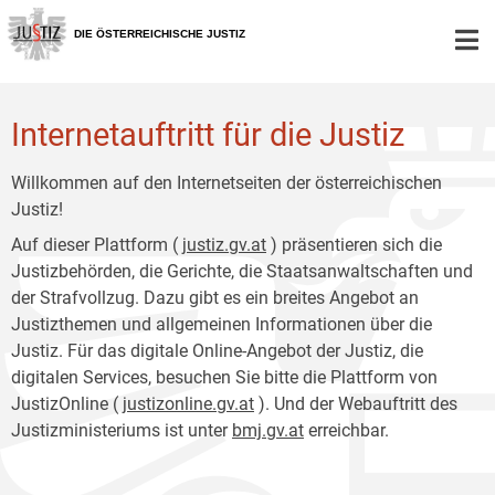
Zur
Zum
Hauptnavigation
Inhalt
DIE ÖSTERREICHISCHE JUSTIZ
[1]
[2]
Internetauftritt für die Justiz
Willkommen auf den Internetseiten der österreichischen
Justiz!
Auf dieser Plattform (
justiz.gv.at
) präsentieren sich die
Justizbehörden, die Gerichte, die Staatsanwaltschaften und
der Strafvollzug. Dazu gibt es ein breites Angebot an
Justizthemen und allgemeinen Informationen über die
Justiz. Für das digitale Online-Angebot der Justiz, die
digitalen Services, besuchen Sie bitte die Plattform von
JustizOnline (
justizonline.gv.at
). Und der Webauftritt des
Justizministeriums ist unter
bmj.gv.at
erreichbar.