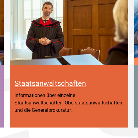
Staatsanwaltschaften
Informationen über einzelne
Staatsanwaltschaften, Oberstaatsanwaltschaften
und die Generalprokuratur.