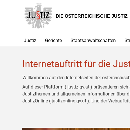
Zur
Zum
Hauptnavigation
Inhalt
[1]
[2]
DIE ÖSTERREICHISCHE JUSTIZ
Justiz
Gerichte
Staatsanwaltschaften
St
Internetauftritt für die Jus
Willkommen auf den Internetseiten der österreichisch
Auf dieser Plattform (
justiz.gv.at
) präsentieren sich
Justizthemen und allgemeinen Informationen über die J
JustizOnline (
justizonline.gv.at
). Und der Webauftrit