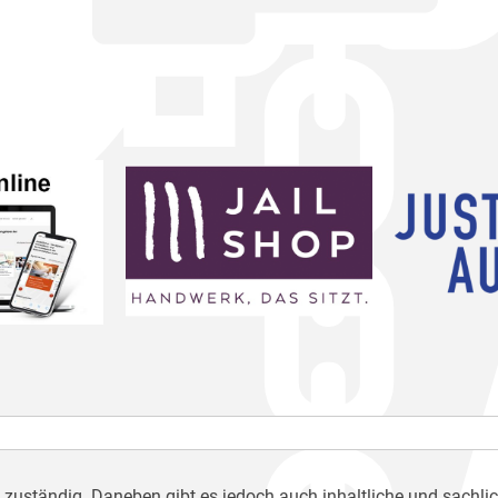
h zuständig. Daneben gibt es jedoch auch inhaltliche und sachli