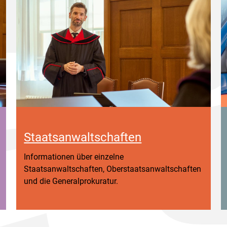
Staatsanwaltschaften
Informationen über einzelne
Staatsanwaltschaften, Oberstaatsanwaltschaften
und die Generalprokuratur.