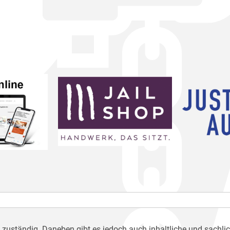
h zuständig. Daneben gibt es jedoch auch inhaltliche und sachli