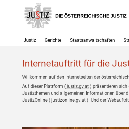
Zur
Zum
Hauptnavigation
Inhalt
[1]
[2]
DIE ÖSTERREICHISCHE JUSTIZ
Justiz
Gerichte
Staatsanwaltschaften
St
Internetauftritt für die Jus
Willkommen auf den Internetseiten der österreichisch
Auf dieser Plattform (
justiz.gv.at
) präsentieren sich
Justizthemen und allgemeinen Informationen über die J
JustizOnline (
justizonline.gv.at
). Und der Webauftrit