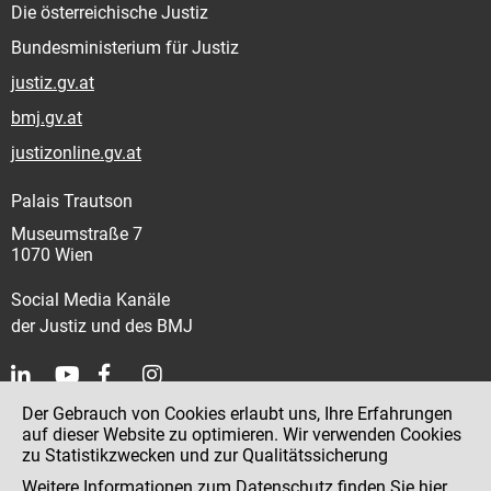
Die österreichische Justiz
Bundesministerium für Justiz
justiz.gv.at
bmj.gv.at
justizonline.gv.at
Palais Trautson
Museumstraße 7
1070 Wien
Social Media Kanäle
der Justiz und des BMJ
Der Gebrauch von Cookies erlaubt uns, Ihre Erfahrungen
Kontakt
auf dieser Website zu optimieren. Wir verwenden Cookies
zu Statistikzwecken und zur Qualitätssicherung
Impressum
Weitere Informationen zum Datenschutz finden Sie
hier
.