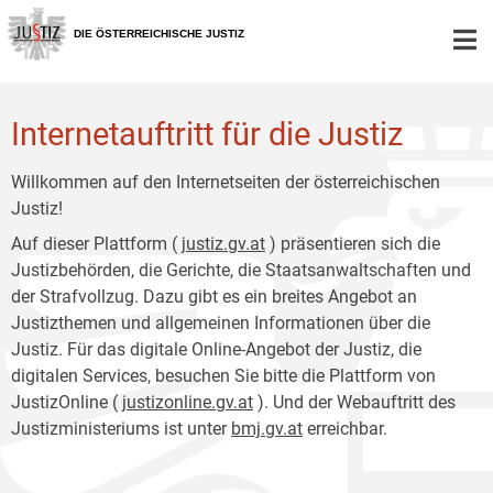
Zur
Zum
Hauptnavigation
Inhalt
DIE ÖSTERREICHISCHE JUSTIZ
[1]
[2]
Internetauftritt für die Justiz
Willkommen auf den Internetseiten der österreichischen
Justiz!
Auf dieser Plattform (
justiz.gv.at
) präsentieren sich die
Justizbehörden, die Gerichte, die Staatsanwaltschaften und
der Strafvollzug. Dazu gibt es ein breites Angebot an
Justizthemen und allgemeinen Informationen über die
Justiz. Für das digitale Online-Angebot der Justiz, die
digitalen Services, besuchen Sie bitte die Plattform von
JustizOnline (
justizonline.gv.at
). Und der Webauftritt des
Justizministeriums ist unter
bmj.gv.at
erreichbar.