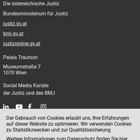
Die österreichische Justiz
Bundesministerium für Justiz
justiz.gv.at
bmj.gv.at
justizonline.gv.at
Palais Trautson
Museumstraße 7
1070 Wien
Social Media Kanäle
der Justiz und des BMJ
Der Gebrauch von Cookies erlaubt uns, Ihre Erfahrungen
Kontakt
auf dieser Website zu optimieren. Wir verwenden Cookies
zu Statistikzwecken und zur Qualitätssicherung
Impressum
Weitere Informationen zum Datenschutz finden Sie
hier
.