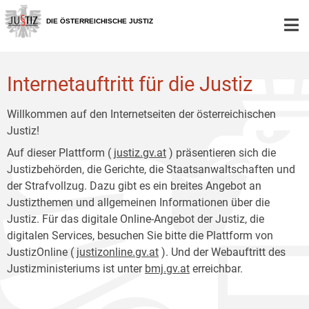
Zur
Zum
Hauptnavigation
Inhalt
DIE ÖSTERREICHISCHE JUSTIZ
[1]
[2]
Internetauftritt für die Justiz
Willkommen auf den Internetseiten der österreichischen
Justiz!
Auf dieser Plattform (
justiz.gv.at
) präsentieren sich die
Justizbehörden, die Gerichte, die Staatsanwaltschaften und
der Strafvollzug. Dazu gibt es ein breites Angebot an
Justizthemen und allgemeinen Informationen über die
Justiz. Für das digitale Online-Angebot der Justiz, die
digitalen Services, besuchen Sie bitte die Plattform von
JustizOnline (
justizonline.gv.at
). Und der Webauftritt des
Justizministeriums ist unter
bmj.gv.at
erreichbar.