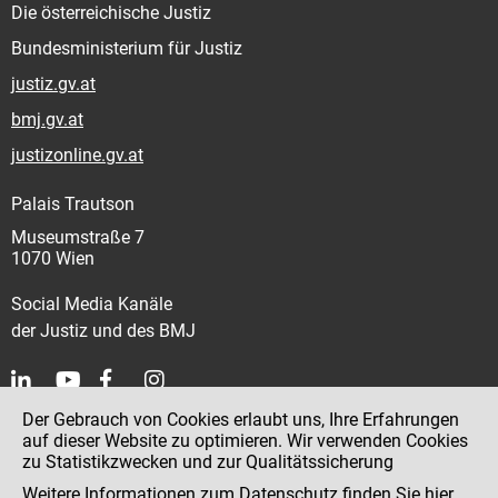
Die österreichische Justiz
Bundesministerium für Justiz
justiz.gv.at
bmj.gv.at
justizonline.gv.at
Palais Trautson
Museumstraße 7
1070 Wien
Social Media Kanäle
der Justiz und des BMJ
Der Gebrauch von Cookies erlaubt uns, Ihre Erfahrungen
Kontakt
auf dieser Website zu optimieren. Wir verwenden Cookies
zu Statistikzwecken und zur Qualitätssicherung
Impressum
Weitere Informationen zum Datenschutz finden Sie
hier
.