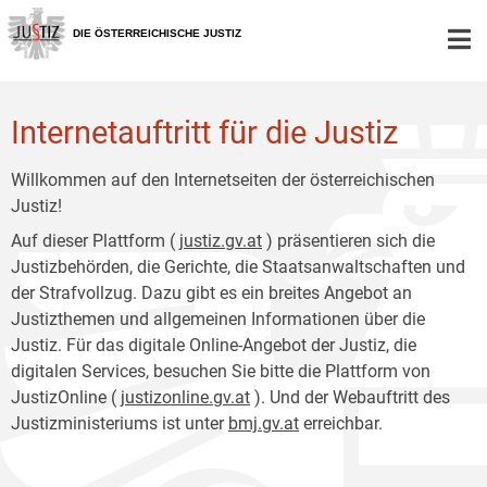
Zur
Zum
Hauptnavigation
Inhalt
DIE ÖSTERREICHISCHE JUSTIZ
[1]
[2]
Internetauftritt für die Justiz
Willkommen auf den Internetseiten der österreichischen
Justiz!
Auf dieser Plattform (
justiz.gv.at
) präsentieren sich die
Justizbehörden, die Gerichte, die Staatsanwaltschaften und
der Strafvollzug. Dazu gibt es ein breites Angebot an
Justizthemen und allgemeinen Informationen über die
Justiz. Für das digitale Online-Angebot der Justiz, die
digitalen Services, besuchen Sie bitte die Plattform von
JustizOnline (
justizonline.gv.at
). Und der Webauftritt des
Justizministeriums ist unter
bmj.gv.at
erreichbar.