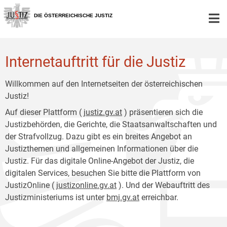
Zur
Zum
Hauptnavigation
Inhalt
DIE ÖSTERREICHISCHE JUSTIZ
[1]
[2]
Internetauftritt für die Justiz
Willkommen auf den Internetseiten der österreichischen
Justiz!
Auf dieser Plattform (
justiz.gv.at
) präsentieren sich die
Justizbehörden, die Gerichte, die Staatsanwaltschaften und
der Strafvollzug. Dazu gibt es ein breites Angebot an
Justizthemen und allgemeinen Informationen über die
Justiz. Für das digitale Online-Angebot der Justiz, die
digitalen Services, besuchen Sie bitte die Plattform von
JustizOnline (
justizonline.gv.at
). Und der Webauftritt des
Justizministeriums ist unter
bmj.gv.at
erreichbar.