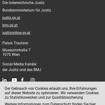
Die österreichische Justiz
Bundesministerium für Justiz
justiz.gv.at
bmj.gv.at
justizonline.gv.at
Palais Trautson
Museumstraße 7
1070 Wien
Social Media Kanäle
der Justiz und des BMJ
Der Gebrauch von Cookies erlaubt uns, Ihre Erfahrungen
Kontakt
auf dieser Website zu optimieren. Wir verwenden Cookies
zu Statistikzwecken und zur Qualitätssicherung
Impressum
Weitere Informationen zum Datenschutz finden Sie
hier
.