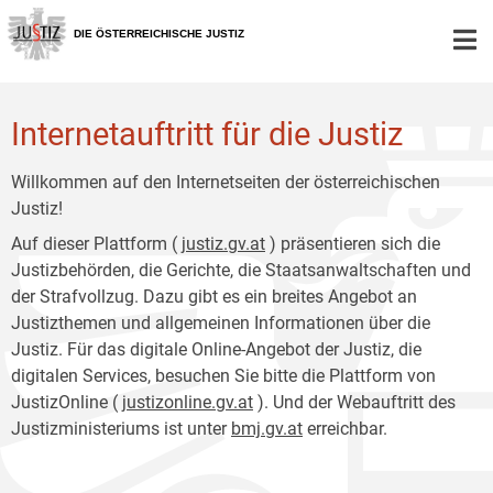
Zur
Zum
Hauptnavigation
Inhalt
DIE ÖSTERREICHISCHE JUSTIZ
[1]
[2]
Internetauftritt für die Justiz
Willkommen auf den Internetseiten der österreichischen
Justiz!
Auf dieser Plattform (
justiz.gv.at
) präsentieren sich die
Justizbehörden, die Gerichte, die Staatsanwaltschaften und
der Strafvollzug. Dazu gibt es ein breites Angebot an
Justizthemen und allgemeinen Informationen über die
Justiz. Für das digitale Online-Angebot der Justiz, die
digitalen Services, besuchen Sie bitte die Plattform von
JustizOnline (
justizonline.gv.at
). Und der Webauftritt des
Justizministeriums ist unter
bmj.gv.at
erreichbar.