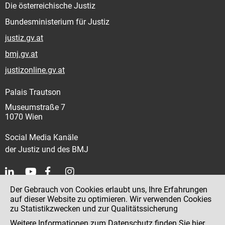
Die österreichische Justiz
Bundesministerium für Justiz
justiz.gv.at
bmj.gv.at
justizonline.gv.at
Palais Trautson
Museumstraße 7
1070 Wien
Social Media Kanäle
der Justiz und des BMJ
Der Gebrauch von Cookies erlaubt uns, Ihre Erfahrungen
Kontakt
auf dieser Website zu optimieren. Wir verwenden Cookies
zu Statistikzwecken und zur Qualitätssicherung
Impressum
Weitere Informationen zum Datenschutz finden Sie
hier
.