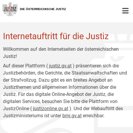
Zur
Zum
Hauptnavigation
Inhalt
DIE ÖSTERREICHISCHE JUSTIZ
[1]
[2]
Internetauftritt für die Justiz
Willkommen auf den Internetseiten der österreichischen
Justiz!
Auf dieser Plattform (
justiz.gv.at
) präsentieren sich die
Justizbehörden, die Gerichte, die Staatsanwaltschaften und
der Strafvollzug. Dazu gibt es ein breites Angebot an
Justizthemen und allgemeinen Informationen über die
Justiz. Für das digitale Online-Angebot der Justiz, die
digitalen Services, besuchen Sie bitte die Plattform von
JustizOnline (
justizonline.gv.at
). Und der Webauftritt des
Justizministeriums ist unter
bmj.gv.at
erreichbar.