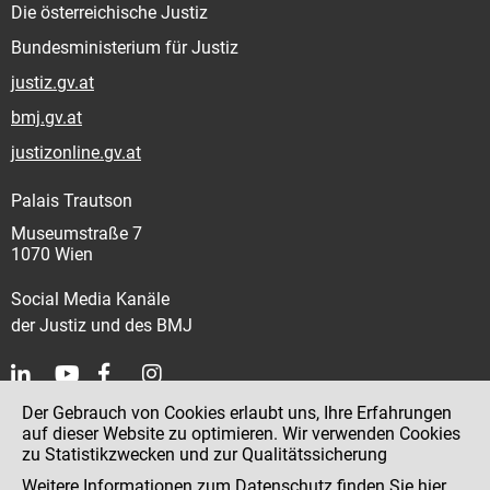
Die österreichische Justiz
Bundesministerium für Justiz
justiz.gv.at
bmj.gv.at
justizonline.gv.at
Palais Trautson
Museumstraße 7
1070 Wien
Social Media Kanäle
der Justiz und des BMJ
Der Gebrauch von Cookies erlaubt uns, Ihre Erfahrungen
Kontakt
auf dieser Website zu optimieren. Wir verwenden Cookies
zu Statistikzwecken und zur Qualitätssicherung
Impressum
Weitere Informationen zum Datenschutz finden Sie
hier
.