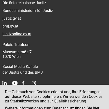
Die österreichische Justiz
Bundesministerium für Justiz
justiz.gv.at
bmj.gv.at
justizonline.gv.at
Palais Trautson
Museumstraße 7
1070 Wien
Social Media Kanäle
der Justiz und des BMJ
Der Gebrauch von Cookies erlaubt uns, Ihre Erfahrungen
Kontakt
auf dieser Website zu optimieren. Wir verwenden Cookies
zu Statistikzwecken und zur Qualitätssicherung
Impressum
Weitere Informationen zum Datenschutz finden Sie
hier
.