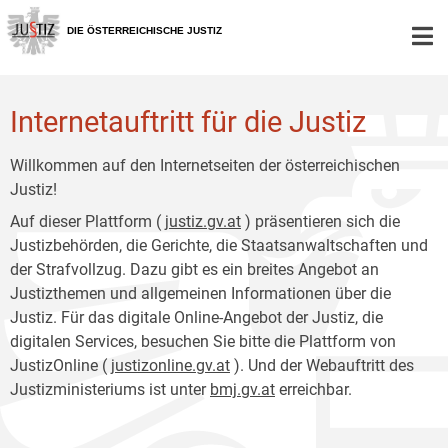
Zur
Zum
Hauptnavigation
Inhalt
DIE ÖSTERREICHISCHE JUSTIZ
[1]
[2]
Internetauftritt für die Justiz
Willkommen auf den Internetseiten der österreichischen
Justiz!
Auf dieser Plattform (
justiz.gv.at
) präsentieren sich die
Justizbehörden, die Gerichte, die Staatsanwaltschaften und
der Strafvollzug. Dazu gibt es ein breites Angebot an
Justizthemen und allgemeinen Informationen über die
Justiz. Für das digitale Online-Angebot der Justiz, die
digitalen Services, besuchen Sie bitte die Plattform von
JustizOnline (
justizonline.gv.at
). Und der Webauftritt des
Justizministeriums ist unter
bmj.gv.at
erreichbar.