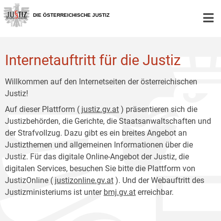
Zur
Zum
Hauptnavigation
Inhalt
DIE ÖSTERREICHISCHE JUSTIZ
[1]
[2]
Internetauftritt für die Justiz
Willkommen auf den Internetseiten der österreichischen
Justiz!
Auf dieser Plattform (
justiz.gv.at
) präsentieren sich die
Justizbehörden, die Gerichte, die Staatsanwaltschaften und
der Strafvollzug. Dazu gibt es ein breites Angebot an
Justizthemen und allgemeinen Informationen über die
Justiz. Für das digitale Online-Angebot der Justiz, die
digitalen Services, besuchen Sie bitte die Plattform von
JustizOnline (
justizonline.gv.at
). Und der Webauftritt des
Justizministeriums ist unter
bmj.gv.at
erreichbar.