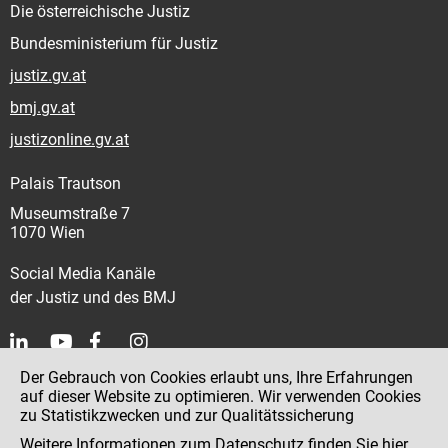
Die österreichische Justiz
Bundesministerium für Justiz
justiz.gv.at
bmj.gv.at
justizonline.gv.at
Palais Trautson
Museumstraße 7
1070 Wien
Social Media Kanäle
der Justiz und des BMJ
Der Gebrauch von Cookies erlaubt uns, Ihre Erfahrungen
Kontakt
auf dieser Website zu optimieren. Wir verwenden Cookies
zu Statistikzwecken und zur Qualitätssicherung
Impressum
Weitere Informationen zum Datenschutz finden Sie
hier
.