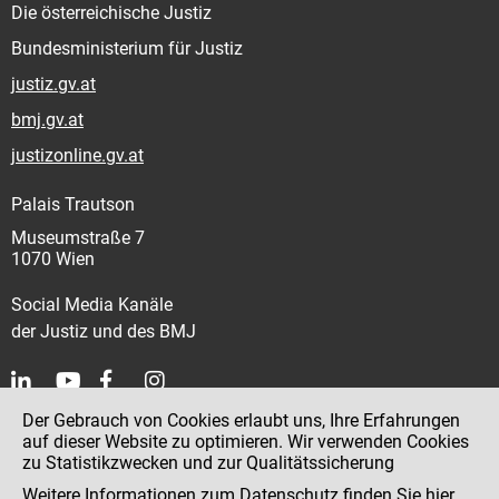
Die österreichische Justiz
Bundesministerium für Justiz
justiz.gv.at
bmj.gv.at
justizonline.gv.at
Palais Trautson
Museumstraße 7
1070 Wien
Social Media Kanäle
der Justiz und des BMJ
Der Gebrauch von Cookies erlaubt uns, Ihre Erfahrungen
Kontakt
auf dieser Website zu optimieren. Wir verwenden Cookies
zu Statistikzwecken und zur Qualitätssicherung
Impressum
Weitere Informationen zum Datenschutz finden Sie
hier
.