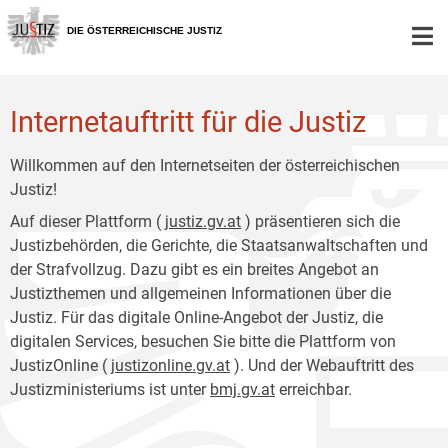
Zur
Zum
Hauptnavigation
Inhalt
DIE ÖSTERREICHISCHE JUSTIZ
[1]
[2]
Internetauftritt für die Justiz
Willkommen auf den Internetseiten der österreichischen
Justiz!
Auf dieser Plattform (
justiz.gv.at
) präsentieren sich die
Justizbehörden, die Gerichte, die Staatsanwaltschaften und
der Strafvollzug. Dazu gibt es ein breites Angebot an
Justizthemen und allgemeinen Informationen über die
Justiz. Für das digitale Online-Angebot der Justiz, die
digitalen Services, besuchen Sie bitte die Plattform von
JustizOnline (
justizonline.gv.at
). Und der Webauftritt des
Justizministeriums ist unter
bmj.gv.at
erreichbar.