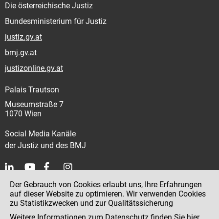
Die österreichische Justiz
Bundesministerium für Justiz
justiz.gv.at
bmj.gv.at
justizonline.gv.at
Palais Trautson
Museumstraße 7
1070 Wien
Social Media Kanäle
der Justiz und des BMJ
Der Gebrauch von Cookies erlaubt uns, Ihre Erfahrungen
Kontakt
auf dieser Website zu optimieren. Wir verwenden Cookies
zu Statistikzwecken und zur Qualitätssicherung
Impressum
Weitere Informationen zum Datenschutz finden Sie
hier
.