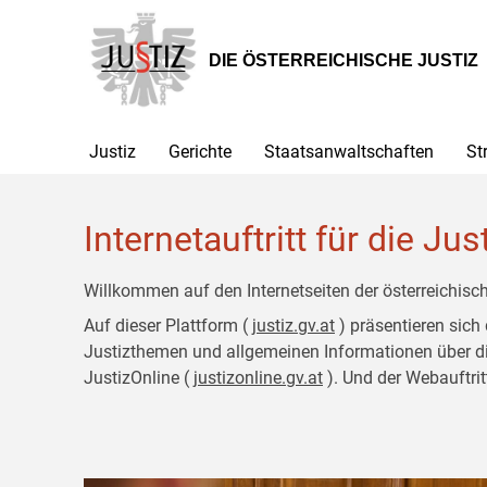
Zur
Zum
Hauptnavigation
Inhalt
[1]
[2]
DIE ÖSTERREICHISCHE JUSTIZ
Justiz
Gerichte
Staatsanwaltschaften
St
Internetauftritt für die Jus
Willkommen auf den Internetseiten der österreichisch
Auf dieser Plattform (
justiz.gv.at
) präsentieren sich
Justizthemen und allgemeinen Informationen über die J
JustizOnline (
justizonline.gv.at
). Und der Webauftrit