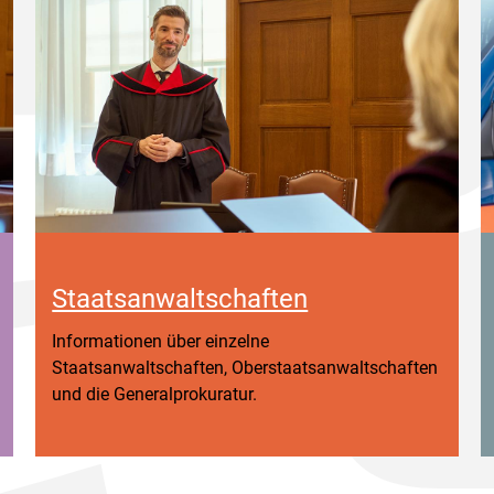
Staatsanwaltschaften
Informationen über einzelne
Staatsanwaltschaften, Oberstaatsanwaltschaften
und die Generalprokuratur.