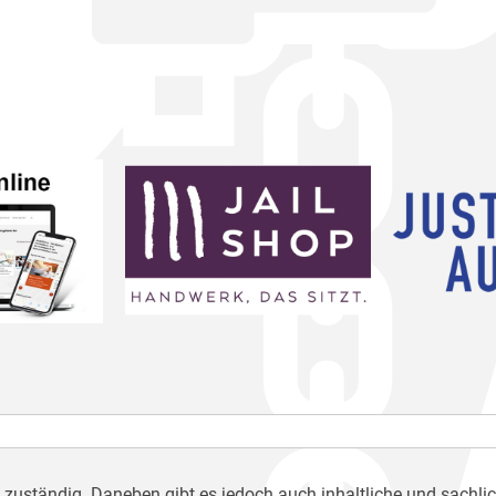
h zuständig. Daneben gibt es jedoch auch inhaltliche und sachli