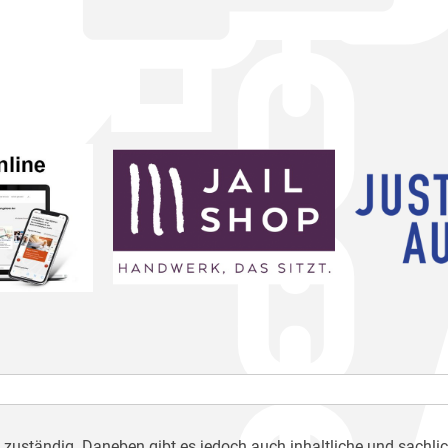
h zuständig. Daneben gibt es jedoch auch inhaltliche und sachli