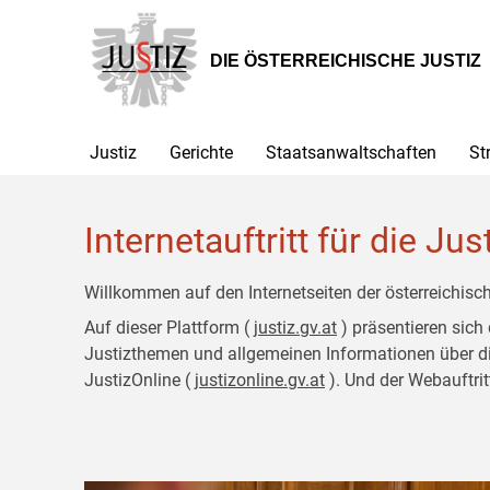
Zur
Zum
Hauptnavigation
Inhalt
[1]
[2]
DIE ÖSTERREICHISCHE JUSTIZ
Justiz
Gerichte
Staatsanwaltschaften
St
Internetauftritt für die Jus
Willkommen auf den Internetseiten der österreichisch
Auf dieser Plattform (
justiz.gv.at
) präsentieren sich
Justizthemen und allgemeinen Informationen über die J
JustizOnline (
justizonline.gv.at
). Und der Webauftrit