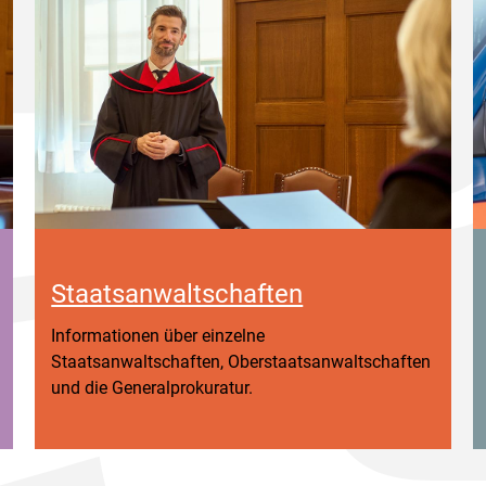
Staatsanwaltschaften
Informationen über einzelne
Staatsanwaltschaften, Oberstaatsanwaltschaften
und die Generalprokuratur.