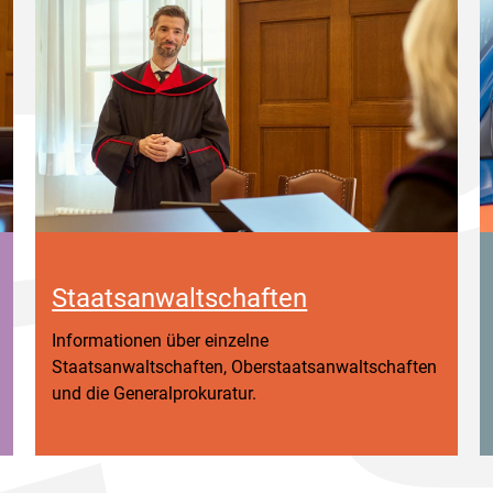
Staatsanwaltschaften
Informationen über einzelne
Staatsanwaltschaften, Oberstaatsanwaltschaften
und die Generalprokuratur.