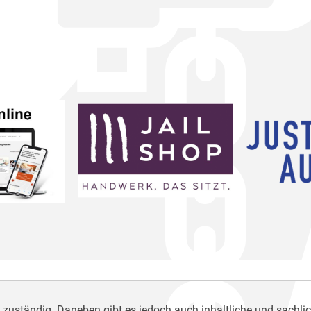
h zuständig. Daneben gibt es jedoch auch inhaltliche und sachli