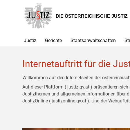
Zur
Zum
Hauptnavigation
Inhalt
[1]
[2]
DIE ÖSTERREICHISCHE JUSTIZ
Justiz
Gerichte
Staatsanwaltschaften
St
Internetauftritt für die Jus
Willkommen auf den Internetseiten der österreichisch
Auf dieser Plattform (
justiz.gv.at
) präsentieren sich
Justizthemen und allgemeinen Informationen über die J
JustizOnline (
justizonline.gv.at
). Und der Webauftrit