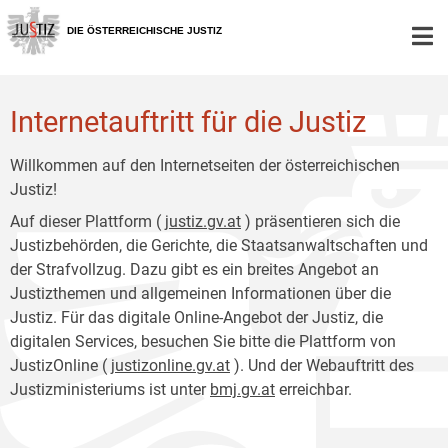
Zur
Zum
Hauptnavigation
Inhalt
DIE ÖSTERREICHISCHE JUSTIZ
[1]
[2]
Internetauftritt für die Justiz
Willkommen auf den Internetseiten der österreichischen
Justiz!
Auf dieser Plattform (
justiz.gv.at
) präsentieren sich die
Justizbehörden, die Gerichte, die Staatsanwaltschaften und
der Strafvollzug. Dazu gibt es ein breites Angebot an
Justizthemen und allgemeinen Informationen über die
Justiz. Für das digitale Online-Angebot der Justiz, die
digitalen Services, besuchen Sie bitte die Plattform von
JustizOnline (
justizonline.gv.at
). Und der Webauftritt des
Justizministeriums ist unter
bmj.gv.at
erreichbar.