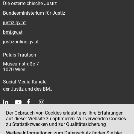
Die österreichische Justiz
Bundesministerium für Justiz
justiz.gv.at
bmj.gv.at
justizonline.gv.at
Palais Trautson
Museumstraße 7
1070 Wien
Social Media Kanäle
der Justiz und des BMJ
Der Gebrauch von Cookies erlaubt uns, Ihre Erfahrungen
Kontakt
auf dieser Website zu optimieren. Wir verwenden Cookies
zu Statistikzwecken und zur Qualitätssicherung
Impressum
Weitere Informationen zum Datenschutz finden Sie
hier
.