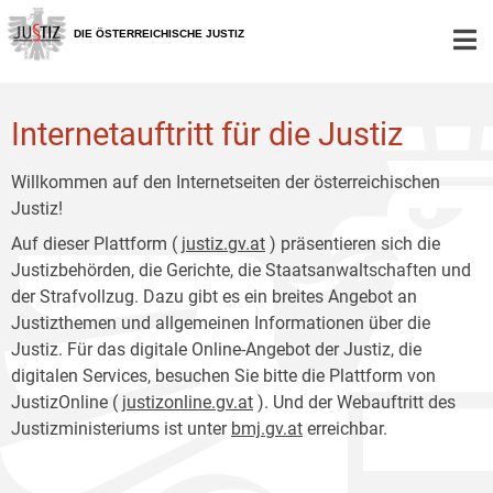
Zur
Zum
Hauptnavigation
Inhalt
DIE ÖSTERREICHISCHE JUSTIZ
[1]
[2]
Internetauftritt für die Justiz
Willkommen auf den Internetseiten der österreichischen
Justiz!
Auf dieser Plattform (
justiz.gv.at
) präsentieren sich die
Justizbehörden, die Gerichte, die Staatsanwaltschaften und
der Strafvollzug. Dazu gibt es ein breites Angebot an
Justizthemen und allgemeinen Informationen über die
Justiz. Für das digitale Online-Angebot der Justiz, die
digitalen Services, besuchen Sie bitte die Plattform von
JustizOnline (
justizonline.gv.at
). Und der Webauftritt des
Justizministeriums ist unter
bmj.gv.at
erreichbar.