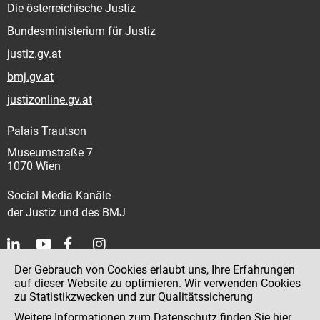
Die österreichische Justiz
Bundesministerium für Justiz
justiz.gv.at
bmj.gv.at
justizonline.gv.at
Palais Trautson
Museumstraße 7
1070 Wien
Social Media Kanäle
der Justiz und des BMJ
Der Gebrauch von Cookies erlaubt uns, Ihre Erfahrungen
Kontakt
auf dieser Website zu optimieren. Wir verwenden Cookies
zu Statistikzwecken und zur Qualitätssicherung
Impressum
Weitere Informationen zum Datenschutz finden Sie
hier
.