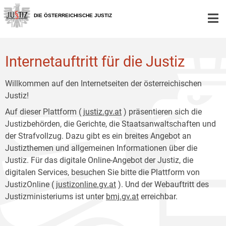
Zur
Zum
Hauptnavigation
Inhalt
DIE ÖSTERREICHISCHE JUSTIZ
[1]
[2]
Internetauftritt für die Justiz
Willkommen auf den Internetseiten der österreichischen
Justiz!
Auf dieser Plattform (
justiz.gv.at
) präsentieren sich die
Justizbehörden, die Gerichte, die Staatsanwaltschaften und
der Strafvollzug. Dazu gibt es ein breites Angebot an
Justizthemen und allgemeinen Informationen über die
Justiz. Für das digitale Online-Angebot der Justiz, die
digitalen Services, besuchen Sie bitte die Plattform von
JustizOnline (
justizonline.gv.at
). Und der Webauftritt des
Justizministeriums ist unter
bmj.gv.at
erreichbar.