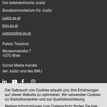
Die österreichische Justiz
Bundesministerium für Justiz
justiz.gv.at
bmj.gv.at
justizonline.gv.at
Palais Trautson
Museumstraße 7
1070 Wien
Social Media Kanäle
der Justiz und des BMJ
Der Gebrauch von Cookies erlaubt uns, Ihre Erfahrungen
Kontakt
auf dieser Website zu optimieren. Wir verwenden Cookies
zu Statistikzwecken und zur Qualitätssicherung
Impressum
Weitere Informationen zum Datenschutz finden Sie
hier
.