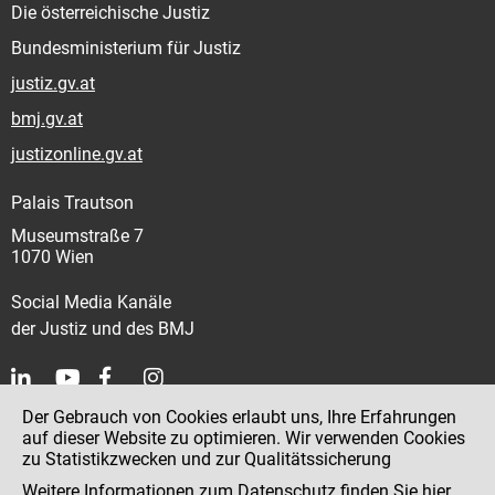
Die österreichische Justiz
Bundesministerium für Justiz
justiz.gv.at
bmj.gv.at
justizonline.gv.at
Palais Trautson
Museumstraße 7
1070 Wien
Social Media Kanäle
der Justiz und des BMJ
Der Gebrauch von Cookies erlaubt uns, Ihre Erfahrungen
Kontakt
auf dieser Website zu optimieren. Wir verwenden Cookies
zu Statistikzwecken und zur Qualitätssicherung
Impressum
Weitere Informationen zum Datenschutz finden Sie
hier
.