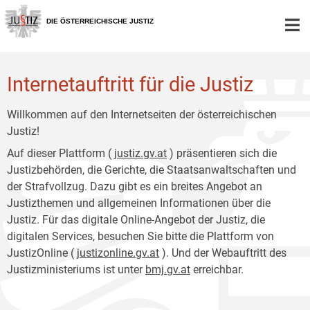
Zur
Zum
Hauptnavigation
Inhalt
DIE ÖSTERREICHISCHE JUSTIZ
[1]
[2]
Internetauftritt für die Justiz
Willkommen auf den Internetseiten der österreichischen
Justiz!
Auf dieser Plattform (
justiz.gv.at
) präsentieren sich die
Justizbehörden, die Gerichte, die Staatsanwaltschaften und
der Strafvollzug. Dazu gibt es ein breites Angebot an
Justizthemen und allgemeinen Informationen über die
Justiz. Für das digitale Online-Angebot der Justiz, die
digitalen Services, besuchen Sie bitte die Plattform von
JustizOnline (
justizonline.gv.at
). Und der Webauftritt des
Justizministeriums ist unter
bmj.gv.at
erreichbar.