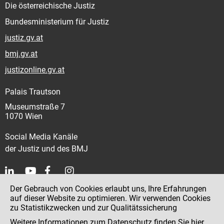
Die österreichische Justiz
Bundesministerium für Justiz
justiz.gv.at
bmj.gv.at
justizonline.gv.at
Palais Trautson
Museumstraße 7
1070 Wien
Social Media Kanäle
der Justiz und des BMJ
Der Gebrauch von Cookies erlaubt uns, Ihre Erfahrungen
Kontakt
auf dieser Website zu optimieren. Wir verwenden Cookies
zu Statistikzwecken und zur Qualitätssicherung
Impressum
Weitere Informationen zum Datenschutz finden Sie
hier
.