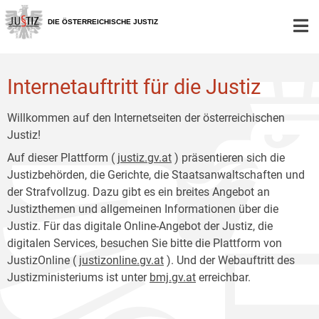
Zur
Zum
Hauptnavigation
Inhalt
DIE ÖSTERREICHISCHE JUSTIZ
[1]
[2]
Internetauftritt für die Justiz
Willkommen auf den Internetseiten der österreichischen
Justiz!
Auf dieser Plattform (
justiz.gv.at
) präsentieren sich die
Justizbehörden, die Gerichte, die Staatsanwaltschaften und
der Strafvollzug. Dazu gibt es ein breites Angebot an
Justizthemen und allgemeinen Informationen über die
Justiz. Für das digitale Online-Angebot der Justiz, die
digitalen Services, besuchen Sie bitte die Plattform von
JustizOnline (
justizonline.gv.at
). Und der Webauftritt des
Justizministeriums ist unter
bmj.gv.at
erreichbar.