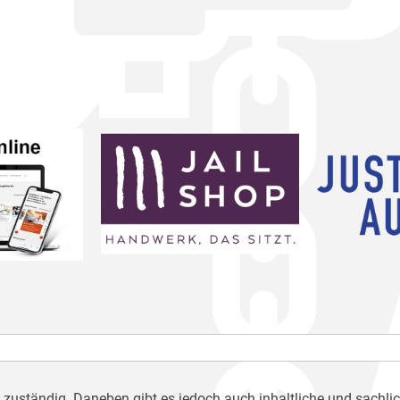
h zuständig. Daneben gibt es jedoch auch inhaltliche und sachli