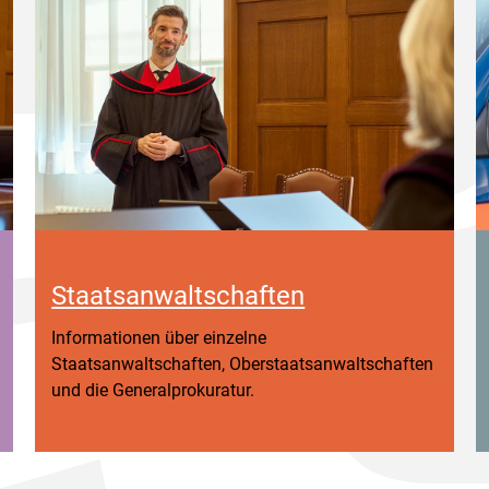
Staatsanwaltschaften
Informationen über einzelne
Staatsanwaltschaften, Oberstaatsanwaltschaften
und die Generalprokuratur.