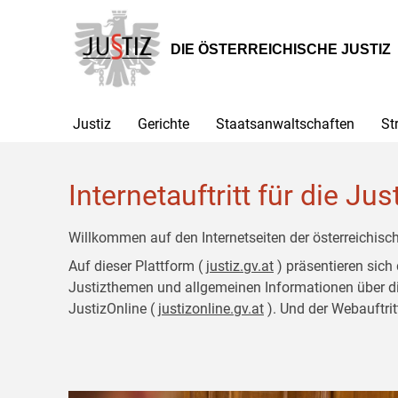
Zur
Zum
Hauptnavigation
Inhalt
[1]
[2]
DIE ÖSTERREICHISCHE JUSTIZ
Justiz
Gerichte
Staatsanwaltschaften
St
Internetauftritt für die Jus
Willkommen auf den Internetseiten der österreichisch
Auf dieser Plattform (
justiz.gv.at
) präsentieren sich
Justizthemen und allgemeinen Informationen über die J
JustizOnline (
justizonline.gv.at
). Und der Webauftrit