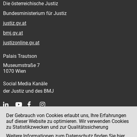
Die österreichische Justiz
Bundesministerium für Justiz
justiz.gv.at
bmj.gv.at
justizonline.gv.at
Palais Trautson
Museumstraße 7
1070 Wien
Social Media Kanäle
der Justiz und des BMJ
Der Gebrauch von Cookies erlaubt uns, Ihre Erfahrungen
Kontakt
auf dieser Website zu optimieren. Wir verwenden Cookies
zu Statistikzwecken und zur Qualitätssicherung
Impressum
Weitere Informationen zum Datenschutz finden Sie
hier
.