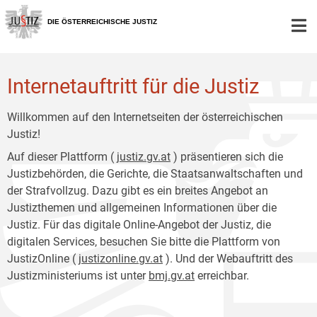
Zur
Zum
Hauptnavigation
Inhalt
DIE ÖSTERREICHISCHE JUSTIZ
[1]
[2]
Internetauftritt für die Justiz
Willkommen auf den Internetseiten der österreichischen
Justiz!
Auf dieser Plattform (
justiz.gv.at
) präsentieren sich die
Justizbehörden, die Gerichte, die Staatsanwaltschaften und
der Strafvollzug. Dazu gibt es ein breites Angebot an
Justizthemen und allgemeinen Informationen über die
Justiz. Für das digitale Online-Angebot der Justiz, die
digitalen Services, besuchen Sie bitte die Plattform von
JustizOnline (
justizonline.gv.at
). Und der Webauftritt des
Justizministeriums ist unter
bmj.gv.at
erreichbar.