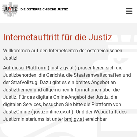
Zur
Zum
Hauptnavigation
Inhalt
DIE ÖSTERREICHISCHE JUSTIZ
[1]
[2]
Internetauftritt für die Justiz
Willkommen auf den Internetseiten der österreichischen
Justiz!
Auf dieser Plattform (
justiz.gv.at
) präsentieren sich die
Justizbehörden, die Gerichte, die Staatsanwaltschaften und
der Strafvollzug. Dazu gibt es ein breites Angebot an
Justizthemen und allgemeinen Informationen über die
Justiz. Für das digitale Online-Angebot der Justiz, die
digitalen Services, besuchen Sie bitte die Plattform von
JustizOnline (
justizonline.gv.at
). Und der Webauftritt des
Justizministeriums ist unter
bmj.gv.at
erreichbar.