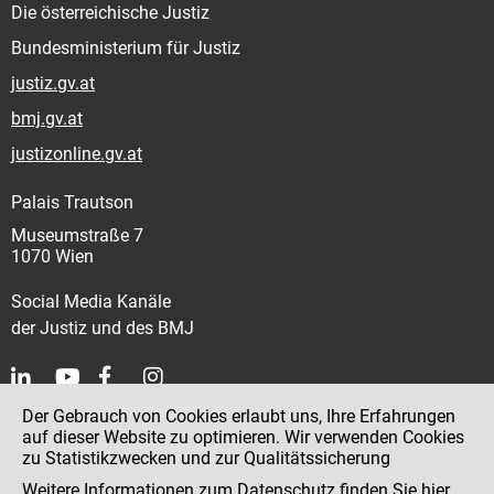
Die österreichische Justiz
Bundesministerium für Justiz
justiz.gv.at
bmj.gv.at
justizonline.gv.at
Palais Trautson
Museumstraße 7
1070 Wien
Social Media Kanäle
der Justiz und des BMJ
Der Gebrauch von Cookies erlaubt uns, Ihre Erfahrungen
Kontakt
auf dieser Website zu optimieren. Wir verwenden Cookies
zu Statistikzwecken und zur Qualitätssicherung
Impressum
Weitere Informationen zum Datenschutz finden Sie
hier
.