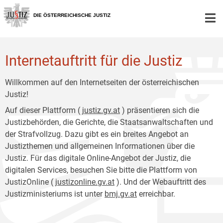
Zur
Zum
Hauptnavigation
Inhalt
DIE ÖSTERREICHISCHE JUSTIZ
[1]
[2]
Internetauftritt für die Justiz
Willkommen auf den Internetseiten der österreichischen
Justiz!
Auf dieser Plattform (
justiz.gv.at
) präsentieren sich die
Justizbehörden, die Gerichte, die Staatsanwaltschaften und
der Strafvollzug. Dazu gibt es ein breites Angebot an
Justizthemen und allgemeinen Informationen über die
Justiz. Für das digitale Online-Angebot der Justiz, die
digitalen Services, besuchen Sie bitte die Plattform von
JustizOnline (
justizonline.gv.at
). Und der Webauftritt des
Justizministeriums ist unter
bmj.gv.at
erreichbar.