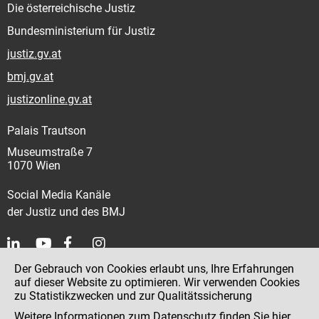
Die österreichische Justiz
Bundesministerium für Justiz
justiz.gv.at
bmj.gv.at
justizonline.gv.at
Palais Trautson
Museumstraße 7
1070 Wien
Social Media Kanäle
der Justiz und des BMJ
Der Gebrauch von Cookies erlaubt uns, Ihre Erfahrungen
Kontakt
auf dieser Website zu optimieren. Wir verwenden Cookies
zu Statistikzwecken und zur Qualitätssicherung
Impressum
Weitere Informationen zum Datenschutz finden Sie
hier
.