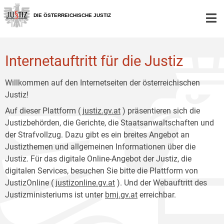
Zur
Zum
Hauptnavigation
Inhalt
DIE ÖSTERREICHISCHE JUSTIZ
[1]
[2]
Internetauftritt für die Justiz
Willkommen auf den Internetseiten der österreichischen
Justiz!
Auf dieser Plattform (
justiz.gv.at
) präsentieren sich die
Justizbehörden, die Gerichte, die Staatsanwaltschaften und
der Strafvollzug. Dazu gibt es ein breites Angebot an
Justizthemen und allgemeinen Informationen über die
Justiz. Für das digitale Online-Angebot der Justiz, die
digitalen Services, besuchen Sie bitte die Plattform von
JustizOnline (
justizonline.gv.at
). Und der Webauftritt des
Justizministeriums ist unter
bmj.gv.at
erreichbar.