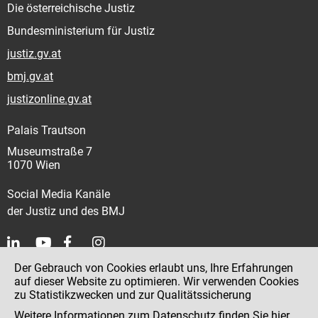
Die österreichische Justiz
Bundesministerium für Justiz
justiz.gv.at
bmj.gv.at
justizonline.gv.at
Palais Trautson
Museumstraße 7
1070 Wien
Social Media Kanäle
der Justiz und des BMJ
Der Gebrauch von Cookies erlaubt uns, Ihre Erfahrungen
Kontakt
auf dieser Website zu optimieren. Wir verwenden Cookies
zu Statistikzwecken und zur Qualitätssicherung
Impressum
Weitere Informationen zum Datenschutz finden Sie
hier
.