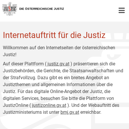
Zur
Zum
Hauptnavigation
Inhalt
DIE ÖSTERREICHISCHE JUSTIZ
[1]
[2]
Internetauftritt für die Justiz
Willkommen auf den Internetseiten der österreichischen
Justiz!
Auf dieser Plattform (
justiz.gv.at
) präsentieren sich die
Justizbehörden, die Gerichte, die Staatsanwaltschaften und
der Strafvollzug. Dazu gibt es ein breites Angebot an
Justizthemen und allgemeinen Informationen über die
Justiz. Für das digitale Online-Angebot der Justiz, die
digitalen Services, besuchen Sie bitte die Plattform von
JustizOnline (
justizonline.gv.at
). Und der Webauftritt des
Justizministeriums ist unter
bmj.gv.at
erreichbar.