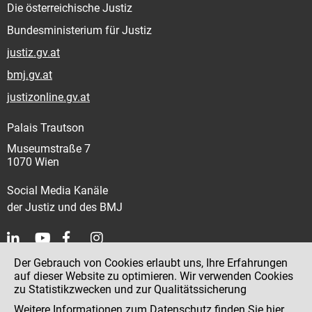
Die österreichische Justiz
Bundesministerium für Justiz
justiz.gv.at
bmj.gv.at
justizonline.gv.at
Palais Trautson
Museumstraße 7
1070 Wien
Social Media Kanäle
der Justiz und des BMJ
Der Gebrauch von Cookies erlaubt uns, Ihre Erfahrungen
Kontakt
auf dieser Website zu optimieren. Wir verwenden Cookies
zu Statistikzwecken und zur Qualitätssicherung
Impressum
Weitere Informationen zum Datenschutz finden Sie
hier
.